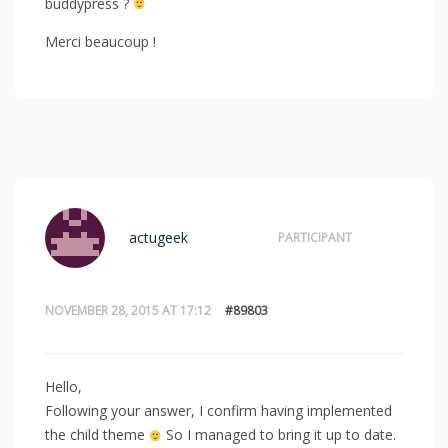
buddypress ?
Merci beaucoup !
actugeek
PARTICIPANT
NOVEMBER 28, 2015 AT 17:12
#89803
Hello,
Following your answer, I confirm having implemented
the child theme
So I managed to bring it up to date.