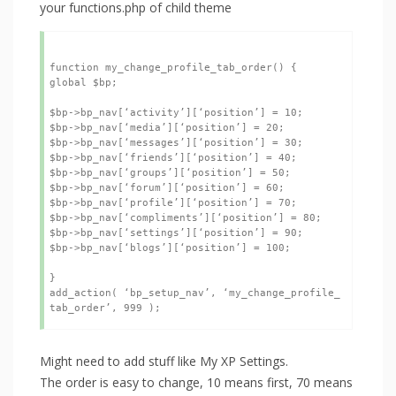
your functions.php of child theme
function my_change_profile_tab_order() {

global $bp;

$bp->bp_nav[‘activity’][‘position’] = 10;

$bp->bp_nav[‘media’][‘position’] = 20;

$bp->bp_nav[‘messages’][‘position’] = 30;

$bp->bp_nav[‘friends’][‘position’] = 40;

$bp->bp_nav[‘groups’][‘position’] = 50;

$bp->bp_nav[‘forum’][‘position’] = 60;

$bp->bp_nav[‘profile’][‘position’] = 70;

$bp->bp_nav[‘compliments’][‘position’] = 80;

$bp->bp_nav[‘settings’][‘position’] = 90;

$bp->bp_nav[‘blogs’][‘position’] = 100;

}

add_action( ‘bp_setup_nav’, ‘my_change_profile_
Might need to add stuff like My XP Settings.
The order is easy to change, 10 means first, 70 means